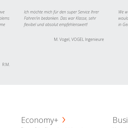
ave
Ich möchte mich für den super Service Ihrer
We we
oblems
Fahrer/in bedanken. Das war Klasse, sehr
would
 me
flexibel und absolut empfehlenswert!
in Ge
M. Vogel, VOGEL Ingenieure
R.M.
Economy+
Busi