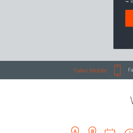
R
Talixo Mobile
Fa