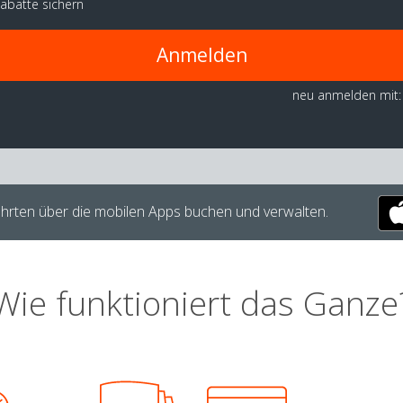
abatte sichern
Anmelden
neu anmelden mit:
hrten über die mobilen Apps buchen und verwalten.
Wie funktioniert das Ganze