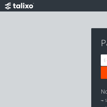
P
E
No
S