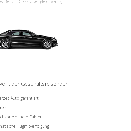
s-Benz E-Class oder gleichwärtig
vorit der Geschäftsreisenden
rzes Auto garantiert
reis
schsprechender Fahrer
atische Flugmitverfolgung