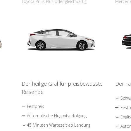
Toyota Prius Plus oder gleichwertig
Mercede
Der heilige Gral für preisbewusste
Der Fa
Reisende
Schwa
Festpreis
Festp
Automatische Flugmitverfolgung
Engli
45 Minuten Wartezeit ab Landung
Autom