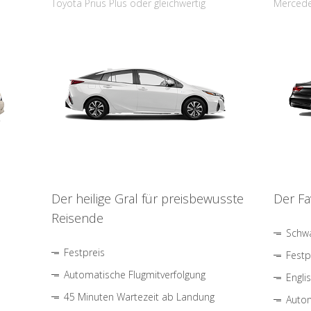
Toyota Prius Plus oder gleichwertig
Mercede
Der heilige Gral für preisbewusste
Der Fa
Reisende
Schwa
Festpreis
Festp
Automatische Flugmitverfolgung
Engli
45 Minuten Wartezeit ab Landung
Autom