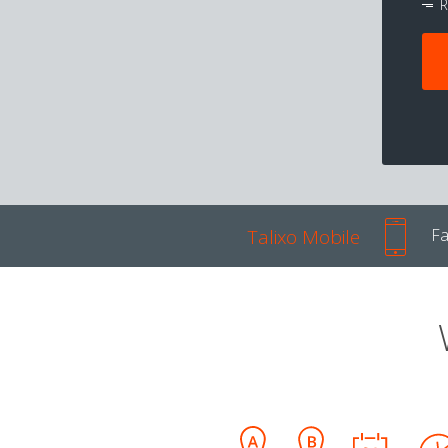
R
Talixo Mobile
Fa