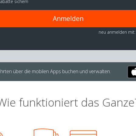
abatte sichern
Anmelden
neu anmelden mit:
hrten über die mobilen Apps buchen und verwalten.
Wie funktioniert das Ganze