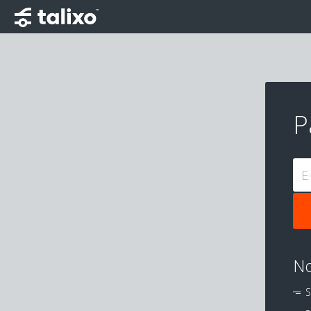
P
E
No
S