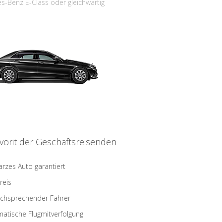
s-Benz E-Class oder gleichwärtig
vorit der Geschäftsreisenden
rzes Auto garantiert
reis
schsprechender Fahrer
atische Flugmitverfolgung