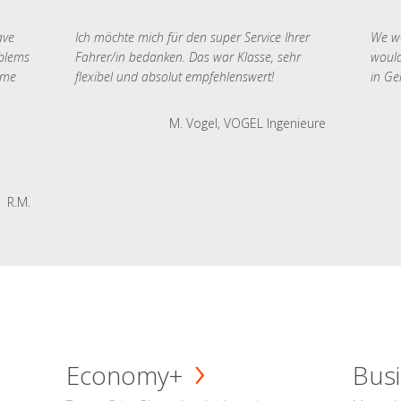
ave
Ich möchte mich für den super Service Ihrer
We we
oblems
Fahrer/in bedanken. Das war Klasse, sehr
would
 me
flexibel und absolut empfehlenswert!
in Ge
M. Vogel, VOGEL Ingenieure
R.M.
Economy+
Busi