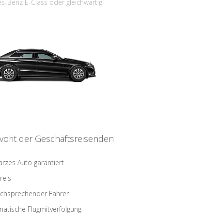
s-Benz E-Class oder gleichwärtig
vorit der Geschäftsreisenden
rzes Auto garantiert
reis
schsprechender Fahrer
atische Flugmitverfolgung