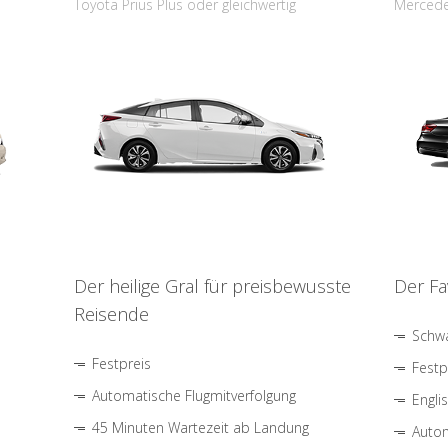
Toyota Prius Plus oder gleichwertig
Mercede
Der heilige Gral für preisbewusste
Der Fa
Reisende
Schwa
Festpreis
Festp
Automatische Flugmitverfolgung
Engli
45 Minuten Wartezeit ab Landung
Autom