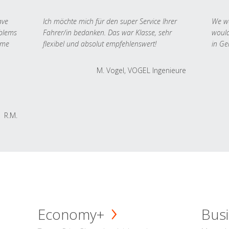
ave
Ich möchte mich für den super Service Ihrer
We we
oblems
Fahrer/in bedanken. Das war Klasse, sehr
would
 me
flexibel und absolut empfehlenswert!
in Ge
M. Vogel, VOGEL Ingenieure
R.M.
Economy+
Busi