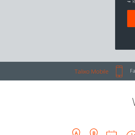
R
Talixo Mobile
Fa