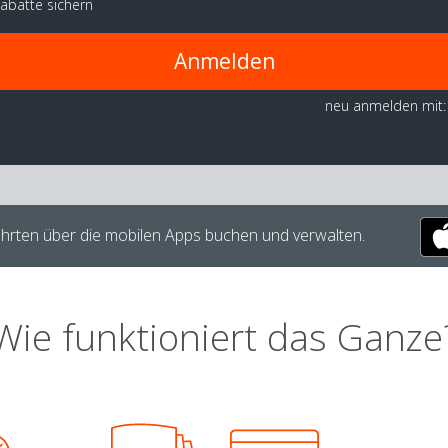
abatte sichern
Anmelden
neu anmelden mit:
hrten über die mobilen Apps buchen und verwalten.
Wie funktioniert das Ganze