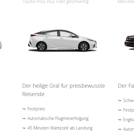
Toyota Prius Plus oder gleichwertig
Mercede
Der heilige Gral für preisbewusste
Der Fa
Reisende
Schwa
Festpreis
Festp
Automatische Flugmitverfolgung
Engli
45 Minuten Wartezeit ab Landung
Autom