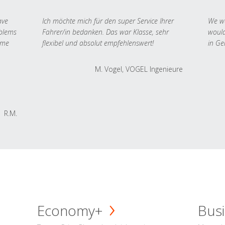
ave
Ich möchte mich für den super Service Ihrer
We we
oblems
Fahrer/in bedanken. Das war Klasse, sehr
would
 me
flexibel und absolut empfehlenswert!
in Ge
M. Vogel, VOGEL Ingenieure
R.M.
Economy+
Busi