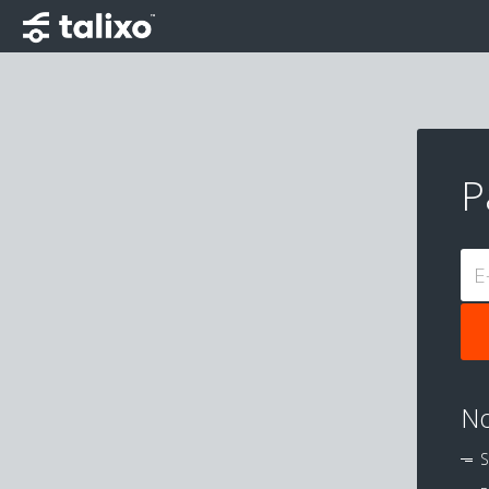
P
E
No
S