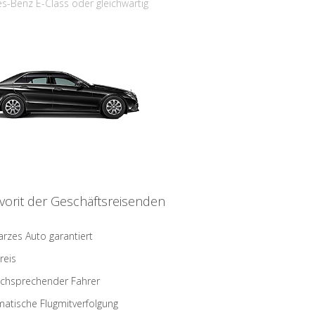
s-Benz E-Class oder gleichwärtig
vorit der Geschäftsreisenden
rzes Auto garantiert
reis
schsprechender Fahrer
atische Flugmitverfolgung