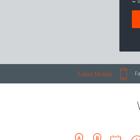
R
Talixo Mobile
Fa