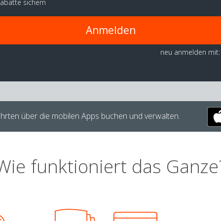
abatte sichern
Anmelden
neu anmelden mit:
hrten über die mobilen Apps buchen und verwalten.
Wie funktioniert das Ganze