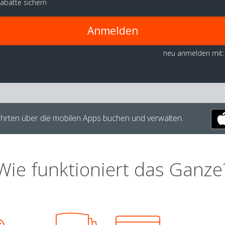
abatte sichern
Anmelden
neu anmelden mit:
hrten über die mobilen Apps buchen und verwalten.
Wie funktioniert das Ganze