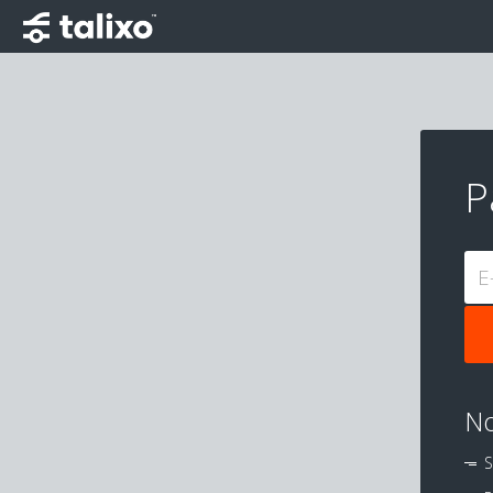
P
E
No
S