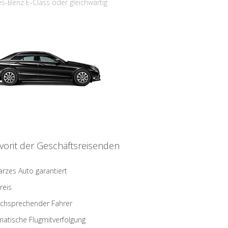
s-Benz E-Class oder gleichwärtig
vorit der Geschäftsreisenden
rzes Auto garantiert
reis
schsprechender Fahrer
atische Flugmitverfolgung