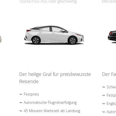
Toyota Prius Plus oder gleichwertig
Mercede
Der heilige Gral für preisbewusste
Der Fa
Reisende
Schwa
Festpreis
Festp
Automatische Flugmitverfolgung
Engli
45 Minuten Wartezeit ab Landung
Autom