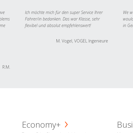
ave
Ich möchte mich für den super Service Ihrer
We we
oblems
Fahrer/in bedanken. Das war Klasse, sehr
would
 me
flexibel und absolut empfehlenswert!
in Ge
M. Vogel, VOGEL Ingenieure
R.M.
Economy+
Busi