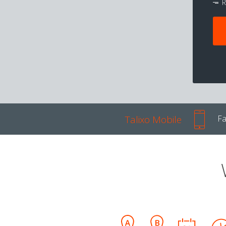
R
Talixo Mobile
Fa