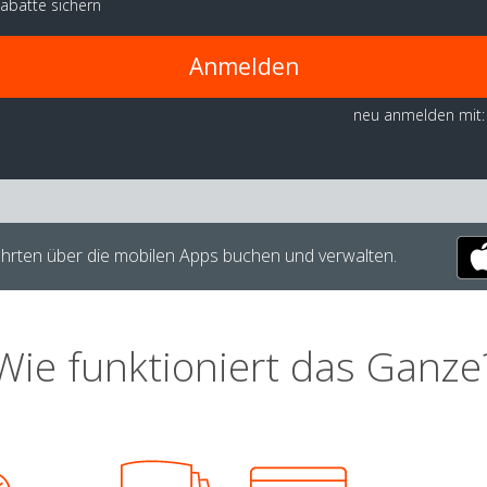
abatte sichern
Anmelden
neu anmelden mit:
hrten über die mobilen Apps buchen und verwalten.
Wie funktioniert das Ganze