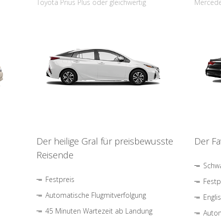
Toyota Prius Plus oder gleichwertig
Mercede
Der heilige Gral für preisbewusste
Der Fa
Reisende
Schwa
Festpreis
Festp
Automatische Flugmitverfolgung
Engli
45 Minuten Wartezeit ab Landung
Autom