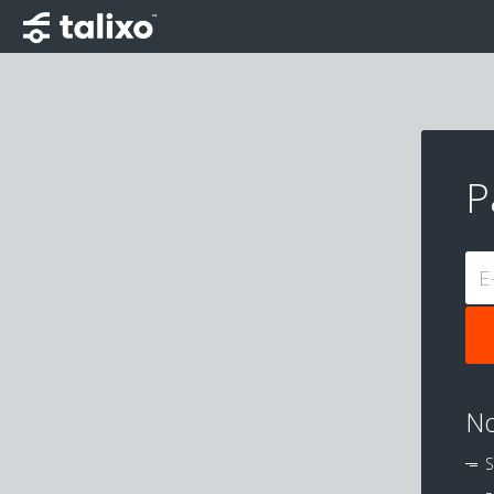
P
E
No
S