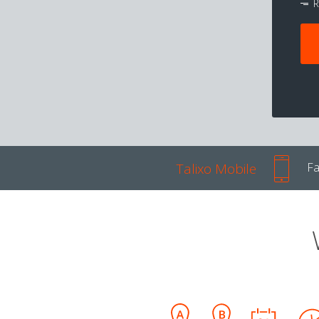
R
Talixo Mobile
Fa