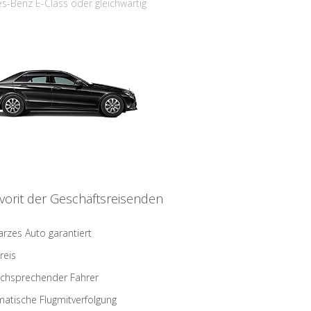
s-Benz E-Class oder gleichwärtig
vorit der Geschäftsreisenden
rzes Auto garantiert
reis
schsprechender Fahrer
atische Flugmitverfolgung