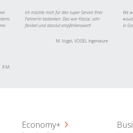
ave
Ich möchte mich für den super Service Ihrer
We we
oblems
Fahrer/in bedanken. Das war Klasse, sehr
would
 me
flexibel und absolut empfehlenswert!
in Ge
M. Vogel, VOGEL Ingenieure
R.M.
Economy+
Busi