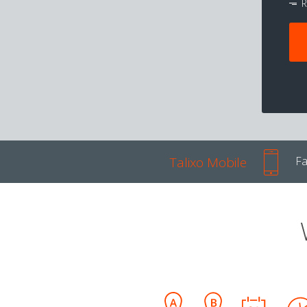
R
Talixo Mobile
Fa