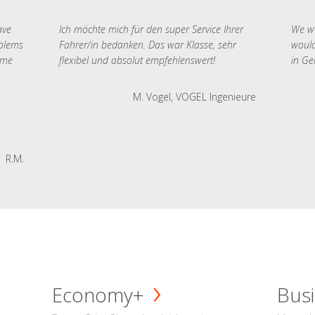
ave
Ich möchte mich für den super Service Ihrer
We we
oblems
Fahrer/in bedanken. Das war Klasse, sehr
would
 me
flexibel und absolut empfehlenswert!
in Ge
M. Vogel, VOGEL Ingenieure
R.M.
Economy+
Busi