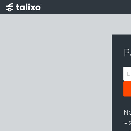
P
E
No
S