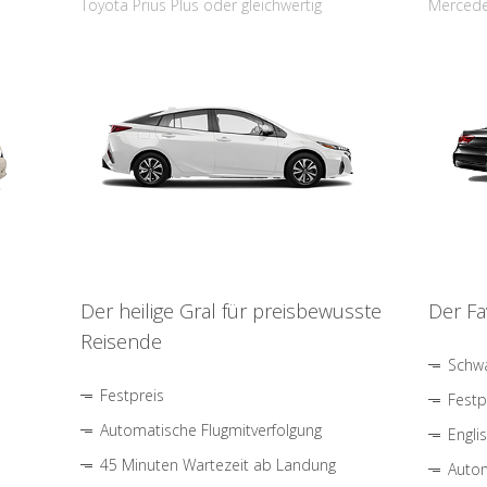
Toyota Prius Plus oder gleichwertig
Mercede
Der heilige Gral für preisbewusste
Der Fa
Reisende
Schwa
Festpreis
Festp
Automatische Flugmitverfolgung
Engli
45 Minuten Wartezeit ab Landung
Autom