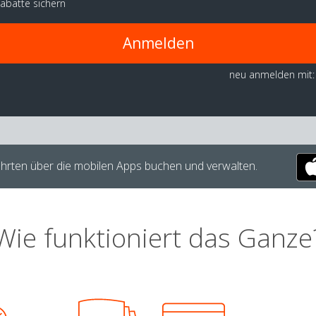
abatte sichern
Anmelden
neu anmelden mit:
hrten über die mobilen Apps buchen und verwalten.
Wie funktioniert das Ganze