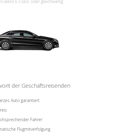
s-Benz E-Class oder gleichwärtig
vorit der Geschäftsreisenden
rzes Auto garantiert
reis
schsprechender Fahrer
atische Flugmitverfolgung