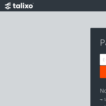
P
E
No
S