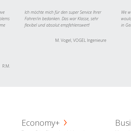
ave
Ich möchte mich für den super Service Ihrer
We we
oblems
Fahrer/in bedanken. Das war Klasse, sehr
would
 me
flexibel und absolut empfehlenswert!
in Ge
M. Vogel, VOGEL Ingenieure
R.M.
Economy+
Busi