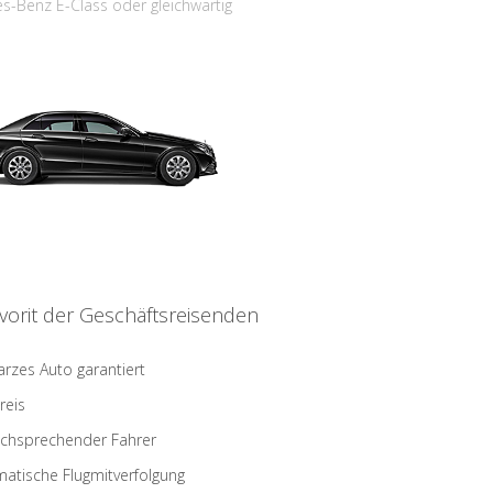
s-Benz E-Class oder gleichwärtig
vorit der Geschäftsreisenden
rzes Auto garantiert
reis
schsprechender Fahrer
atische Flugmitverfolgung