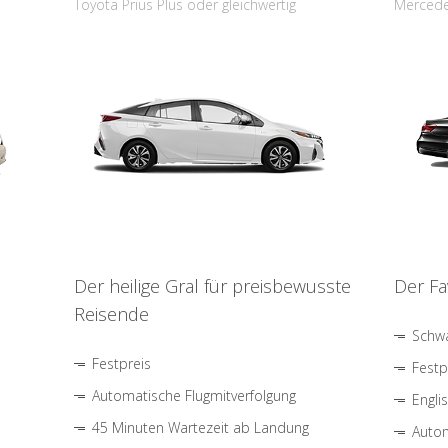
Toyota Prius Plus oder gleichwertig
Mercede
Der heilige Gral für preisbewusste
Der Fa
Reisende
Schwa
Festpreis
Festp
Automatische Flugmitverfolgung
Engli
45 Minuten Wartezeit ab Landung
Autom