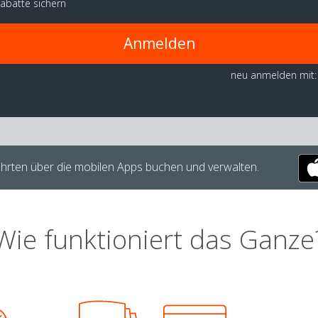
abatte sichern
Anmelden
neu anmelden mit:
hrten über die mobilen Apps buchen und verwalten.
Wie funktioniert das Ganze