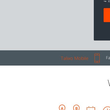
R
Talixo Mobile
Fa