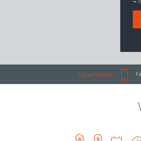
R
Talixo Mobile
Fa