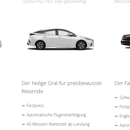
Toyota Prius Plus oder gleichwertig
Mercede
Der heilige Gral für preisbewusste
Der Fa
Reisende
Schwa
Festpreis
Festp
Automatische Flugmitverfolgung
Engli
45 Minuten Wartezeit ab Landung
Autom