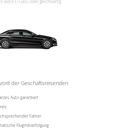
s-Benz E-Class oder gleichwärtig
vorit der Geschäftsreisenden
rzes Auto garantiert
reis
schsprechender Fahrer
atische Flugmitverfolgung