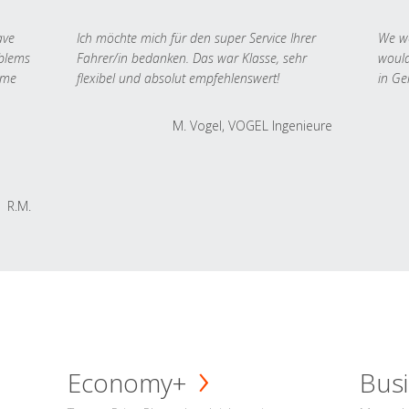
ave
Ich möchte mich für den super Service Ihrer
We we
oblems
Fahrer/in bedanken. Das war Klasse, sehr
would
 me
flexibel und absolut empfehlenswert!
in Ge
M. Vogel, VOGEL Ingenieure
R.M.
Economy+
Busi