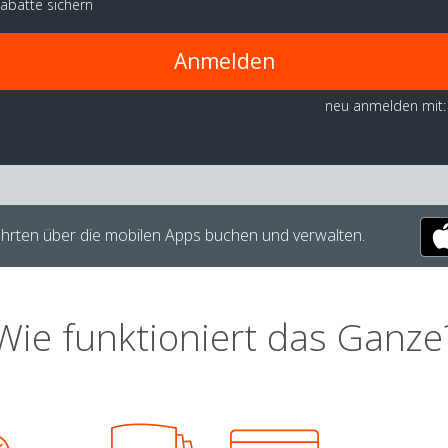
abatte sichern
Anmelden
neu anmelden mit:
hrten über die mobilen Apps buchen und verwalten.
Wie funktioniert das Ganze