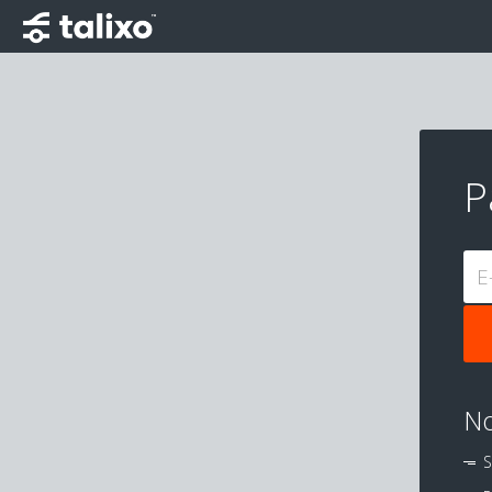
P
E
No
S