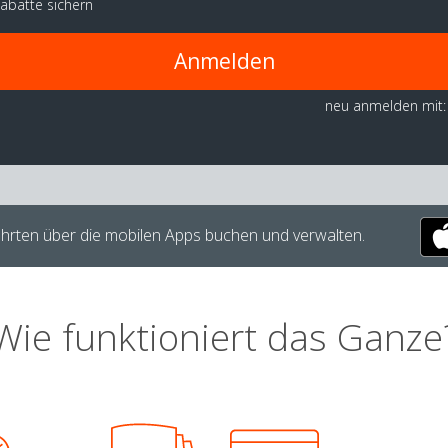
abatte sichern
Anmelden
neu anmelden mit:
hrten über die mobilen Apps buchen und verwalten.
Wie funktioniert das Ganze