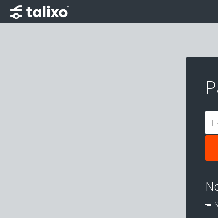
P
E
No
S