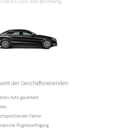
s-Benz E-Class oder gleichwärtig
vorit der Geschäftsreisenden
rzes Auto garantiert
reis
schsprechender Fahrer
atische Flugmitverfolgung