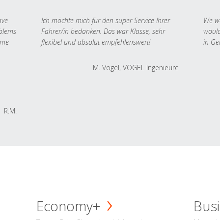
ave
Ich möchte mich für den super Service Ihrer
We we
oblems
Fahrer/in bedanken. Das war Klasse, sehr
would
 me
flexibel und absolut empfehlenswert!
in Ge
M. Vogel, VOGEL Ingenieure
R.M.
Economy+
Busi