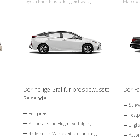
Toyota Prius Plus oder gleichwertig
Mercede
Der heilige Gral für preisbewusste
Der Fa
Reisende
Schwa
Festpreis
Festp
Automatische Flugmitverfolgung
Engli
45 Minuten Wartezeit ab Landung
Autom