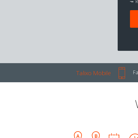
R
Talixo Mobile
Fa